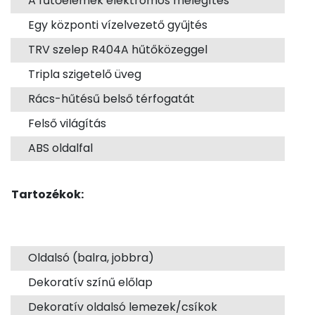
A fűtőelemek elektromos melegítés
Egy központi vízelvezető gyűjtés
TRV szelep R404A hűtőközeggel
Tripla szigetelő üveg
Rács-hűtésű belső térfogatát
Felső világítás
ABS oldalfal
Tartozékok:
Oldalsó (balra, jobbra)
Dekoratív színű előlap
Dekoratív oldalsó lemezek/csíkok