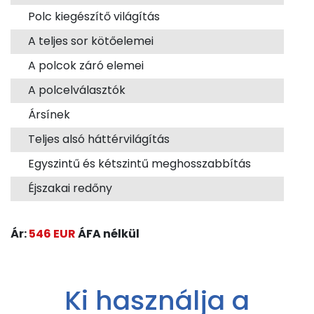
Polc kiegészítő világítás
A teljes sor kötőelemei
A polcok záró elemei
A polcelválasztók
Ársínek
Teljes alsó háttérvilágítás
Egyszintű és kétszintű meghosszabbítás
Éjszakai redőny
Ár:
546 EUR
ÁFA nélkül
Ki használja a