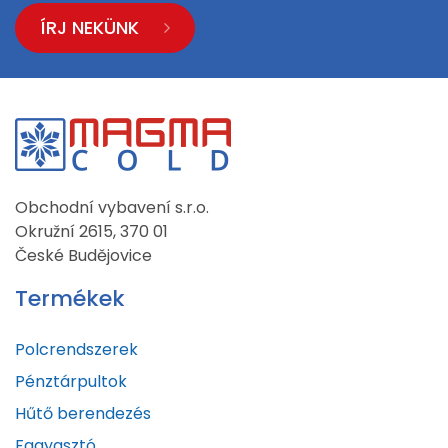
ÍRJ NEKÜNK
Obchodní vybavení s.r.o.
Okružní 2615, 370 01
České Budějovice
Termékek
Polcrendszerek
Pénztárpultok
Hűtő berendezés
Fagyasztó