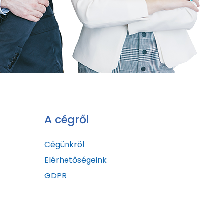
A cégről
Cégünkröl
Elérhetőségeink
GDPR