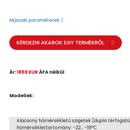
Műszaki paraméterek
KÉRDEZNI AKAROK EGY TERMÉKRŐL
Ár:
1859 EUR
ÁFA nélkül
Modellek:
Alacsony hőmérsékletű szigetek (dupla térfogatú
hőmérséklettartomány: -22... -18°С