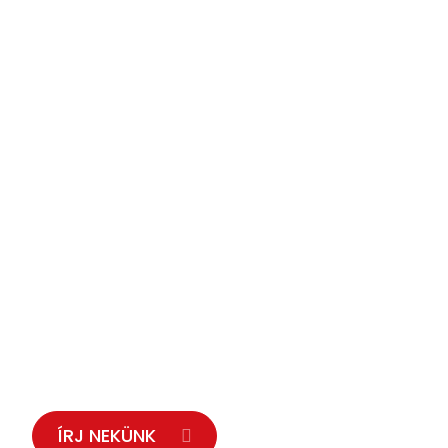
Kérjük, lépjen kapcso
velünk!
Bendarzsevszkij Leonyid
MAGMA képviselője
ÍRJ NEKÜNK