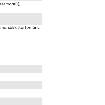
térfogatú),
hőmérséklettartomány: