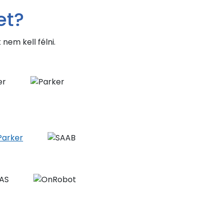
et?
em kell félni.