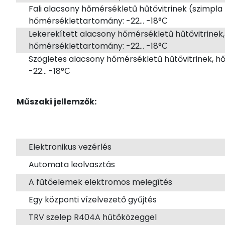
Fali alacsony hőmérsékletű hűtővitrinek (szimpla 
hőmérséklettartomány: -22... -18°С
Lekerekített alacsony hőmérsékletű hűtővitrinek,
hőmérséklettartomány: -22... -18°С
Szögletes alacsony hőmérsékletű hűtővitrinek, 
-22... -18°С
Műszaki jellemzők:
Elektronikus vezérlés
Automata leolvasztás
A fűtőelemek elektromos melegítés
Egy központi vízelvezető gyűjtés
TRV szelep R404A hűtőközeggel