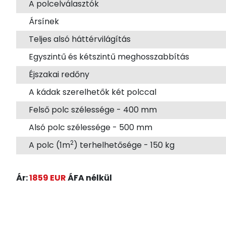
A polcelválasztók
Ársínek
Teljes alsó háttérvilágítás
Egyszintű és kétszintű meghosszabbítás
Éjszakai redőny
A kádak szerelhetők két polccal
Felső polc szélessége - 400 mm
Alsó polc szélessége - 500 mm
2
A polc (1m
) terhelhetősége - 150 kg
Ár:
1859 EUR
ÁFA nélkül