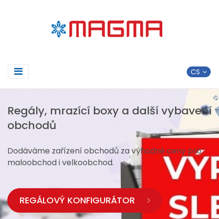
Regály, mrazící boxy a další vybavení
obchodů
Dodáváme zařízení obchodů za výhodné ceny pro
maloobchod i velkoobchod.
REGÁLOVÝ KONFIGURÁTOR