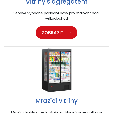
Vitríny s agregátem
Cenově výhodné pokladní boxy pro maloobchod i
velkoobchod
ZOBRAZIT
Mrazící vitríny
Mrazící truhly s vestavěnými chladicími jednotkami