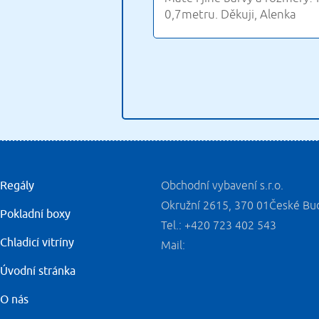
Regály
Obchodní vybavení s.r.o.
Okružní 2615, 370 01České Bu
Pokladní boxy
Tel.: +420 723 402 543
Chladicí vitríny
Mail:
Úvodní stránka
O nás