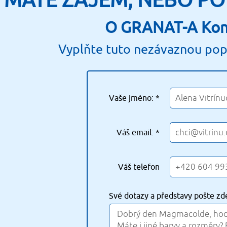
MÁTE ZÁJEM, NEBO PO
O GRANAT-A Kom
Vyplňte tuto nezávaznou po
Vaše jméno: *
Váš email: *
Váš telefon
Své dotazy a představy pošte zd