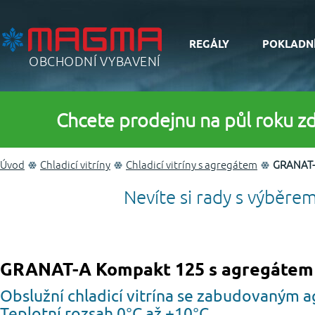
REGÁLY
POKLADN
OBCHODNÍ VYBAVENÍ
Chcete prodejnu na půl roku z
Úvod
Chladicí vitríny
Chladicí vitríny s agregátem
GRANAT-
Nevíte si rady s výběrem
GRANAT-A Kompakt 125 s agregátem
Obslužní chladicí vitrína se zabudovaným 
Teplotní rozsah 0°C až +10°C