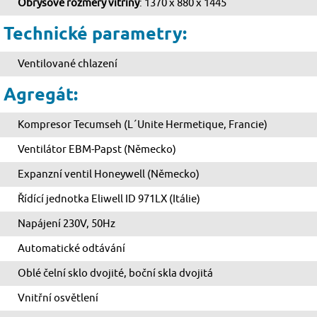
Obrysové rozměry vitríny
: 1370 x 880 x 1445
Technické parametry:
Ventilované chlazení
Agregát:
Kompresor Tecumseh (L´Unite Hermetique, Francie)
Ventilátor EBM-Papst (Německo)
Expanzní ventil Honeywell (Německo)
Řídící jednotka Eliwell ID 971LX (Itálie)
Napájení 230V, 50Hz
Automatické odtávání
Oblé čelní sklo dvojité, boční skla dvojitá
Vnitřní osvětlení