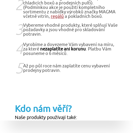
2
chladicích boxů a prodejních pultů.
(Podmínkou akce je použití kompletního
sortimentu z nabídky výrobků značky MAGMA
včetně vitrín,
regálů
a pokladních boxů.
3
Vybereme vhodné produkty, které splňují Vaše
požadavky a jsou vhodné pro skladování
potravin.
4
Vyrobíme a dovezeme Vám vybavení na míru,
za které
nezaplatíte ani korunu
. Platbu Vám
posuneme o 6 měsíců.
5
Až po půl roce nám zaplatíte cenu vybavení
prodejny potravin.
Kdo nám věří?
Naše produkty používají také: