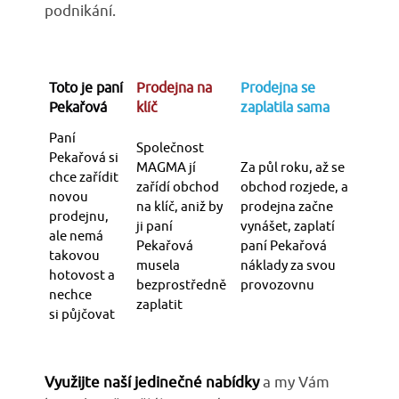
podnikání.
Toto je paní
Prodejna na
Prodejna se
Pekařová
klíč
zaplatila sama
Paní
Společnost
Pekařová si
MAGMA jí
Za půl roku, až se
chce zařídit
zařídí obchod
obchod rozjede, a
novou
na klíč, aniž by
prodejna začne
prodejnu,
ji paní
vynášet, zaplatí
ale nemá
Pekařová
paní Pekařová
takovou
musela
náklady za svou
hotovost a
bezprostředně
provozovnu
nechce
zaplatit
si půjčovat
Využijte naší jedinečné nabídky
a my Vám