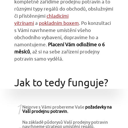
kompletně zařídíme prodejnu potravin a to
různými typy regálů do obchodů, obslužnými
či přístěnnými
chladicími
vitrínami
a
pokladním boxem
. Po konzultaci
s Vámi navrhneme umístění všeho
obchodního vybavení, dopravíme ho a
namontujeme.
Placení Vám odložíme o 6
měsíců
, až si na sebe zařízení prodejny
potravin samo vydělá.
Jak to tedy funguje?
1
Nejprve s Vámi probereme Vaše
požadavky na
Vaší prodejnu potravin.
Na základě půdorysů Vaší prodejny potravin
navrhneme strategii umístění regálů,