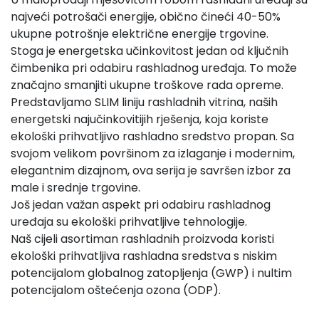
najveći potrošači energije, obično čineći 40-50%
ukupne potrošnje električne energije trgovine.
Stoga je energetska učinkovitost jedan od ključnih
čimbenika pri odabiru rashladnog uređaja. To može
značajno smanjiti ukupne troškove rada opreme.
Predstavljamo SLIM liniju rashladnih vitrina, naših
energetski najučinkovitijih rješenja, koja koriste
ekološki prihvatljivo rashladno sredstvo propan. Sa
svojom velikom površinom za izlaganje i modernim,
elegantnim dizajnom, ova serija je savršen izbor za
male i srednje trgovine.
Još jedan važan aspekt pri odabiru rashladnog
uređaja su ekološki prihvatljive tehnologije.
Naš cijeli asortiman rashladnih proizvoda koristi
ekološki prihvatljiva rashladna sredstva s niskim
potencijalom globalnog zatopljenja (GWP) i nultim
potencijalom oštećenja ozona (ODP).