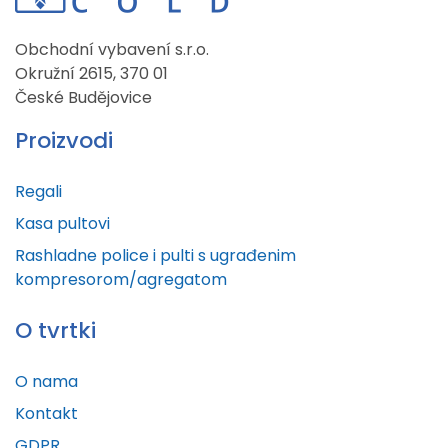
Obchodní vybavení s.r.o.
Okružní 2615, 370 01
České Budějovice
Proizvodi
Regali
Kasa pultovi
Rashladne police i pulti s ugrađenim
kompresorom/agregatom
O tvrtki
O nama
Kontakt
GDPR