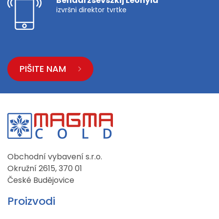
Bendarzsevszkij Leonyid
izvršni direktor tvrtke
PIŠITE NAM
Obchodní vybavení s.r.o.
Okružní 2615, 370 01
České Budějovice
Proizvodi