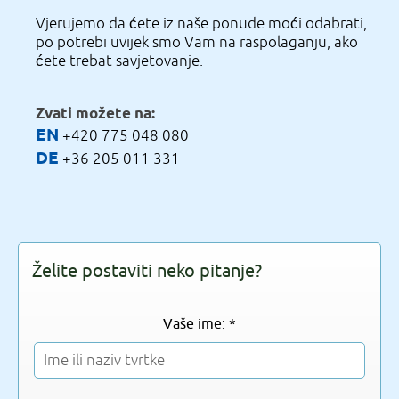
Vjerujemo da ćete iz naše ponude moći odabrati,
po potrebi uvijek smo Vam na raspolaganju, ako
ćete trebat savjetovanje.
Zvati možete na:
EN
+420 775 048 080
DE
+36 205 011 331
Želite postaviti neko pitanje?
Vaše ime: *