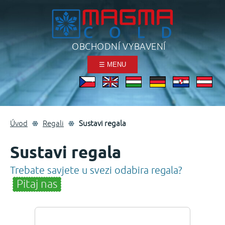
OBCHODNÍ VYBAVENÍ
☰ MENU
Úvod
Regali
Sustavi regala
Sustavi regala
Trebate savjete u svezi odabira regala?
Pitaj nas